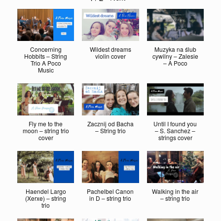
Concerning
Wildest dreams
Muzyka na ślub
Hobbits – String
violin cover
cywilny – Zalesie
Trio A Poco
– A Poco
Music
Fly me to the
Zacznij od Bacha
Until I found you
moon – string trio
– String trio
– S. Sanchez –
cover
strings cover
Haendel Largo
Pachelbel Canon
Walking in the air
(Xerxe) – string
in D – string trio
– string trio
trio