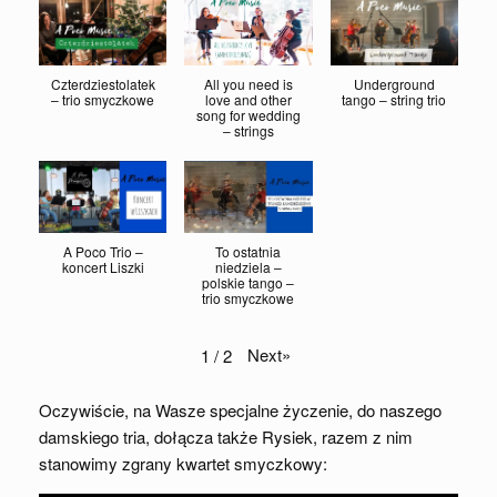
Czterdziestolatek
All you need is
Underground
– trio smyczkowe
love and other
tango – string trio
song for wedding
– strings
A Poco Trio –
To ostatnia
koncert Liszki
niedziela –
polskie tango –
trio smyczkowe
Next
»
1
/
2
Oczywiście, na Wasze specjalne życzenie, do naszego
damskiego tria, dołącza także Rysiek, razem z nim
stanowimy zgrany kwartet smyczkowy: