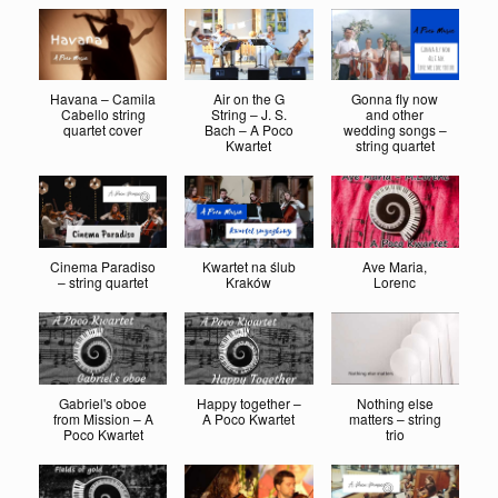
Havana – Camila
Air on the G
Gonna fly now
Cabello string
String – J. S.
and other
quartet cover
Bach – A Poco
wedding songs –
Kwartet
string quartet
Cinema Paradiso
Kwartet na ślub
Ave Maria,
– string quartet
Kraków
Lorenc
Gabriel's oboe
Happy together –
Nothing else
from Mission – A
A Poco Kwartet
matters – string
Poco Kwartet
trio