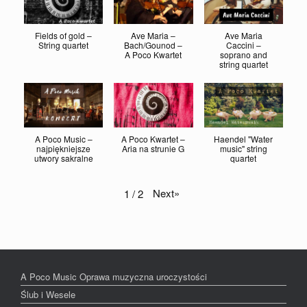
Fields of gold –
Ave Maria –
Ave Maria
String quartet
Bach/Gounod –
Caccini –
A Poco Kwartet
soprano and
string quartet
A Poco Music –
A Poco Kwartet –
Haendel "Water
najpiękniejsze
Aria na strunie G
music" string
utwory sakralne
quartet
Next
»
1
/
2
A Poco Music Oprawa muzyczna uroczystości
Ślub i Wesele