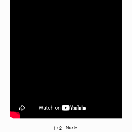
Next
»
1
/
2