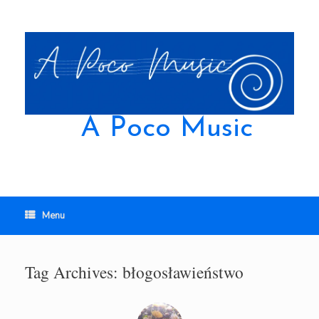
Skip
to
content
A Poco Music
Menu
Tag Archives:
błogosławieństwo