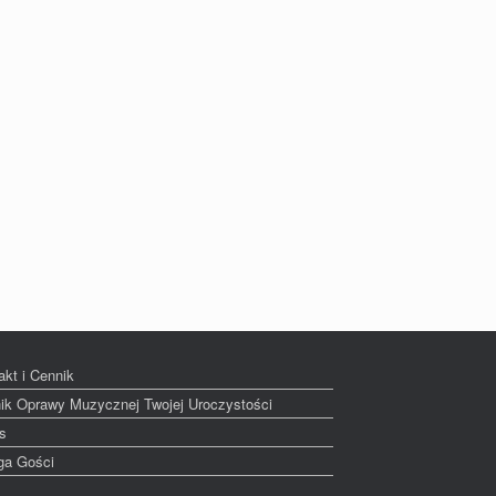
akt i Cennik
ik Oprawy Muzycznej Twojej Uroczystości
s
ga Gości