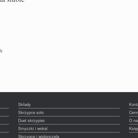
dy
i
Składy
Kont
Skrzypce solo
Cenn
Duet skrzypiec
O na
Smyczki i wokal
Księ
Skrzypce i wiolonczela