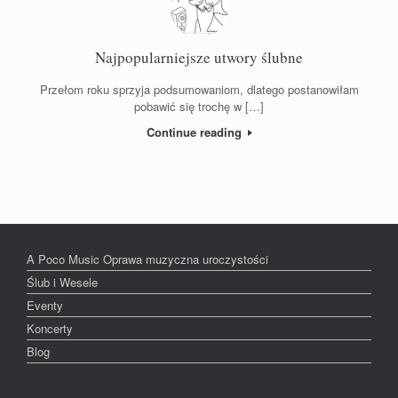
Najpopularniejsze utwory ślubne
Przełom roku sprzyja podsumowaniom, dlatego postanowiłam
pobawić się trochę w […]
Continue reading
A Poco Music Oprawa muzyczna uroczystości
Ślub i Wesele
Eventy
Koncerty
Blog