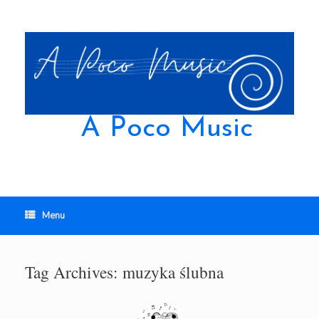
Skip
to
content
A Poco Music
Menu
Tag Archives:
muzyka ślubna