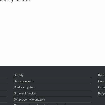
Składy
Kont
Skrzypce solo
Cenn
Duet skrzypiec
O na
Smyczki i wokal
Księ
Skrzypce i wiolonczela