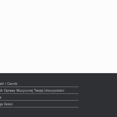
akt i Cennik
ik Oprawy Muzycznej Twojej Uroczystości
s
ga Gości