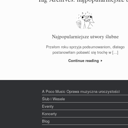
Najpopularniejsze utwory ślubne
Przełom roku sprzyja podsumowaniom, dlatego
postanowiłam pobawić się trochę w […]
Continue reading
A Poco Music Oprawa muzyczna uroczystości
Ślub i Wesele
Eventy
Koncerty
Blog