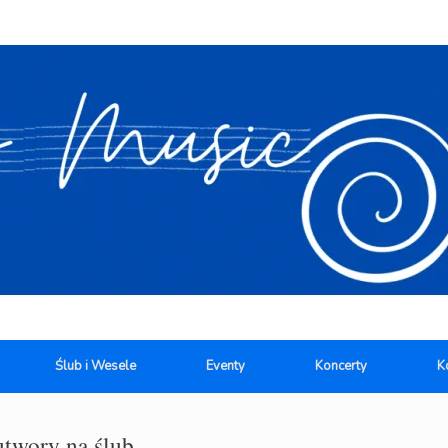
Ślub i Wesele
Eventy
Koncerty
K
utwory na ślub